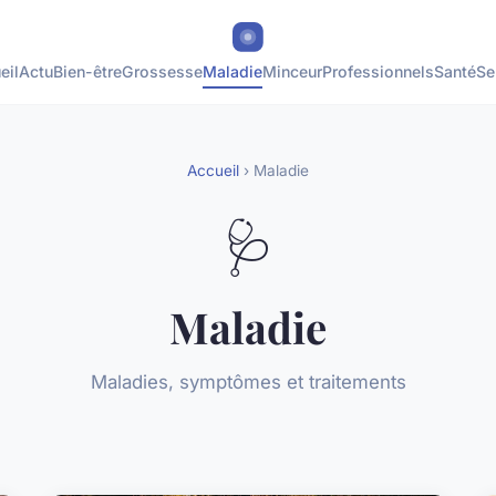
eil
Actu
Bien-être
Grossesse
Maladie
Minceur
Professionnels
Santé
Se
Accueil
› Maladie
🩺
Maladie
Maladies, symptômes et traitements